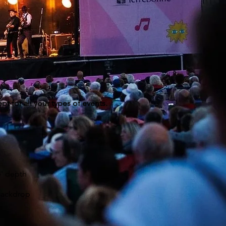
t for all your types of events.
4' depth
backdrop