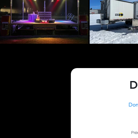
D
Donn
Pré