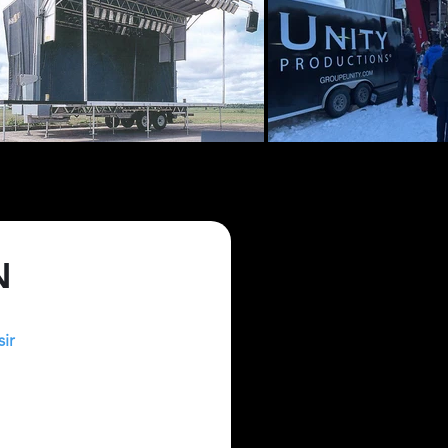
N
sir