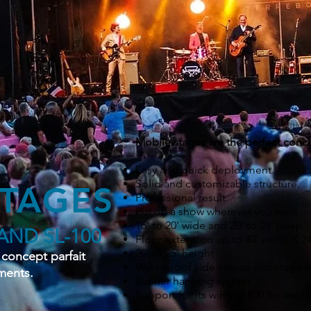
Mobile stages are the perfect concep
Easy and quick deployment.
Solid and customizable structure.
STAGES
Professional result.
Put on a show wherever you want.
16' to 20' wide and 20' to 24' deep
AND SL-100
Floor extension up to 40' width X 2
20' to 25' height
 concept parfait
Waterproof side canvas and stage 
ments.
Banner hanging system
Support for its wing at 800 lbs each