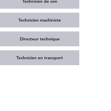
Technicien de son
Technicien machiniste
Directeur technique
Technicien en transport
50 Rue du Lieutenant Ingall, Saint-Calixte,